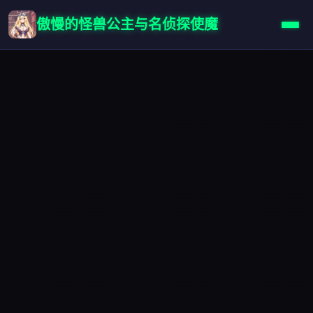
傲慢的怪兽公主与名侦探使魔