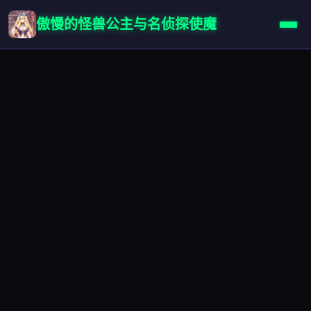
傲慢的怪兽公主与名侦探使魔