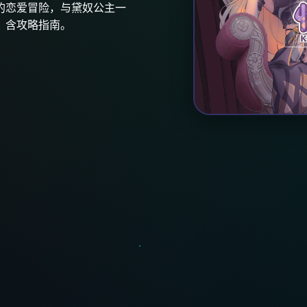
的恋爱冒险，与黛奴公主一
，含攻略指南。