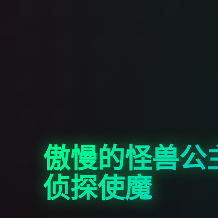
傲慢的怪兽公
侦探使魔