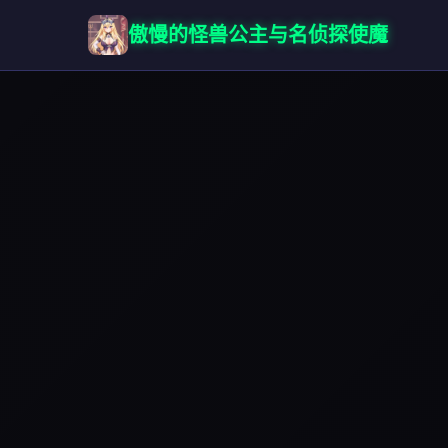
傲慢的怪兽公主与名侦探使魔