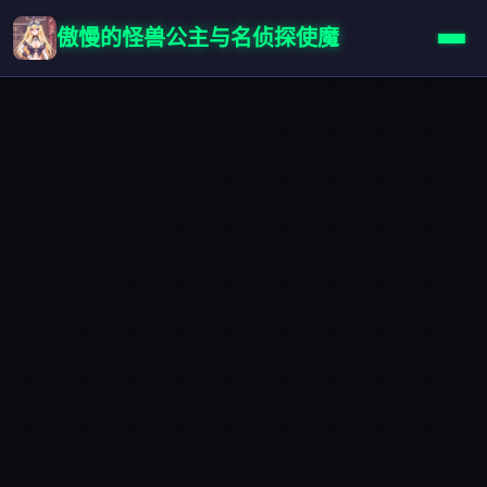
傲慢的怪兽公主与名侦探使魔