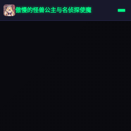
傲慢的怪兽公主与名侦探使魔