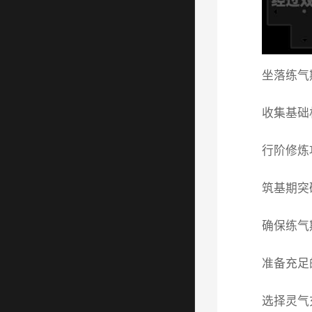
坐落练气
收集基础
行阶修炼
筑基期突
确保练气
准备充足
选择灵气