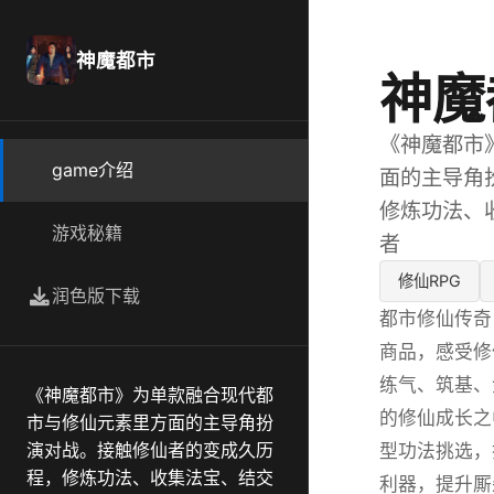
神魔都市
神魔
《神魔都市
game介绍
面的主导角
修炼功法、
游戏秘籍
者
修仙RPG
润色版下载
都市修仙传奇
商品，感受修
练气、筑基、
《神魔都市》为单款融合现代都
的修仙成长之
市与修仙元素里方面的主导角扮
演对战。接触修仙者的变成久历
型功法挑选，
程，修炼功法、收集法宝、结交
利器，提升厮