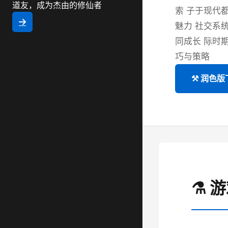
道友，成为杰由的修仙者
索 子于现代
魅力 社交系
同成长 际时
巧与策略
⚒️ 润色
⚗️ 