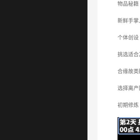
物品秘籍
新鲜手掌
个体创设
挑选适合
合缘故类
选择离产
初期修炼